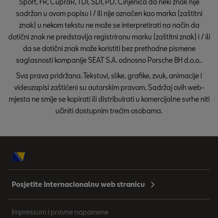
Sport, FR, CupraR, TDI, SDI, PD. Činjenica da neki znak nije
sadržan u ovom popisu i / ili nije označen kao marka (zaštitni
znak) u nekom tekstu ne može se interpretirati na način da
dotični znak ne predstavlja registriranu marku (zaštitni znak) i / ili
da se dotični znak može koristiti bez prethodne pismene
saglasnosti kompanije SEAT S.A. odnosno Porsche BH d.o.o..
Sva prava pridržana. Tekstovi, slike, grafike, zvuk, animacije i
videozapisi zaštićeni su autorskim pravom. Sadržaj ovih web-
mjesta ne smije se kopirati ili distribuirati u komercijalne svrhe niti
učiniti dostupnim trećim osobama.
Posjetite Internacionalnu web stranicu
Impressum i pravne napomene