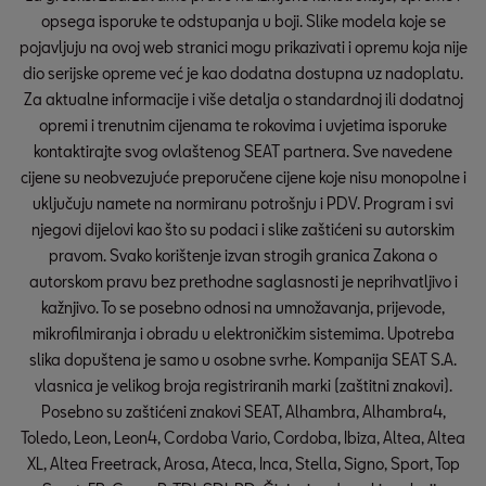
opsega isporuke te odstupanja u boji. Slike modela koje se
pojavljuju na ovoj web stranici mogu prikazivati i opremu koja nije
dio serijske opreme već je kao dodatna dostupna uz nadoplatu.
Za aktualne informacije i više detalja o standardnoj ili dodatnoj
opremi i trenutnim cijenama te rokovima i uvjetima isporuke
kontaktirajte svog ovlaštenog SEAT partnera. Sve navedene
cijene su neobvezujuće preporučene cijene koje nisu monopolne i
uključuju namete na normiranu potrošnju i PDV. Program i svi
njegovi dijelovi kao što su podaci i slike zaštićeni su autorskim
pravom. Svako korištenje izvan strogih granica Zakona o
autorskom pravu bez prethodne saglasnosti je neprihvatljivo i
kažnjivo. To se posebno odnosi na umnožavanja, prijevode,
mikrofilmiranja i obradu u elektroničkim sistemima. Upotreba
slika dopuštena je samo u osobne svrhe. Kompanija SEAT S.A.
vlasnica je velikog broja registriranih marki (zaštitni znakovi).
Posebno su zaštićeni znakovi SEAT, Alhambra, Alhambra4,
Toledo, Leon, Leon4, Cordoba Vario, Cordoba, Ibiza, Altea, Altea
XL, Altea Freetrack, Arosa, Ateca, Inca, Stella, Signo, Sport, Top