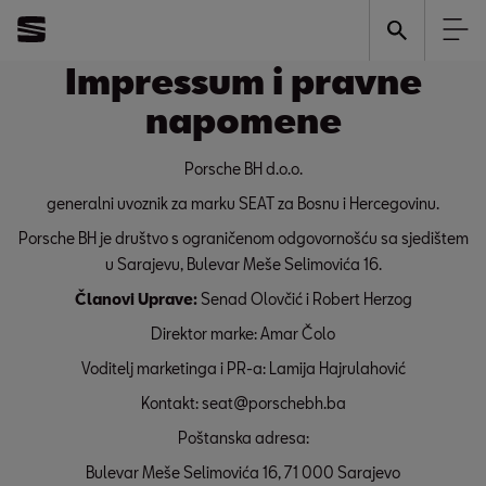
Impressum i pravne
napomene
Porsche BH d.o.o.
generalni uvoznik za marku SEAT za Bosnu i Hercegovinu.
Porsche BH je društvo s ograničenom odgovornošću sa sjedištem
u Sarajevu, Bulevar Meše Selimovića 16.
Članovi Uprave:
Senad Olovčić i Robert Herzog
Direktor marke: Amar Čolo
Voditelj marketinga i PR-a: Lamija Hajrulahović
Kontakt: seat@porschebh.ba
Poštanska adresa:
Bulevar Meše Selimovića 16, 71 000 Sarajevo