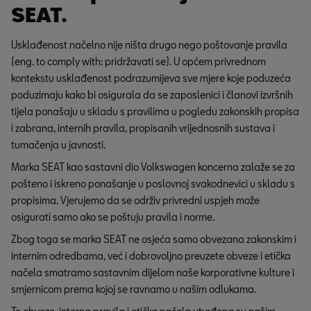
SEAT.
Usklađenost načelno nije ništa drugo nego poštovanje pravila
(eng. to comply with: pridržavati se). U općem privrednom
kontekstu usklađenost podrazumijeva sve mjere koje poduzeća
poduzimaju kako bi osigurala da se zaposlenici i članovi izvršnih
tijela ponašaju u skladu s pravilima u pogledu zakonskih propisa
i zabrana, internih pravila, propisanih vrijednosnih sustava i
tumačenja u javnosti.
Marka SEAT kao sastavni dio Volkswagen koncerna zalaže se za
pošteno i iskreno ponašanje u poslovnoj svakodnevici u skladu s
propisima. Vjerujemo da se održiv privredni uspjeh može
osigurati samo ako se poštuju pravila i norme.
Zbog toga se marka SEAT ne osjeća samo obvezana zakonskim i
internim odredbama, već i dobrovoljno preuzete obveze i etička
načela smatramo sastavnim dijelom naše korporativne kulture i
smjernicom prema kojoj se ravnamo u našim odlukama.