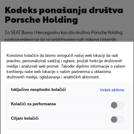
Kodeks ponašanja društva
Porsche Holding
Za SEAT Bosnu i Hercegovinu kao dio društva Porsche Holding
podrazumijeva se da se pridržavamo svih zakona i internih
pravila i da ispravno postupamo u odgovornosti za poduzeće,
poslovne partnere i kao član društva. U to se također ubraja
Koristimo kolačiće da bismo omogućili našoj web lokaciji da radi
ustrajnost kada je u pitanju promicanje ispravnih načela i
pravilno, personalizirali sadržaj i oglase, pružali funkcije društvenih
medija i analizirali web promet. Također dijelimo informacije o vašem
principa.
korištenju naše web lokacije s našim partnerima u oblastima
društvenih medija, oglašavanja i analitičkih aktivnosti.
Što je usklađenost?
Usklađenost znači poštovanje svih zakonskih pravila i propisa te
Isključivo neophodni kolačići
Uvijek aktivno
internih regulativa. Usklađenost predstavlja pravni okvir s ciljem
da se unaprijed spriječe prekršaji.
Kolačići za performanse
Što je integritet?
Integritet znači činiti pravu stvar iz vlastitog i osobnog uvjerenja –
Ciljani kolačići
u odgovornosti za poduzeće, poslovne partnere i kao član
društva.