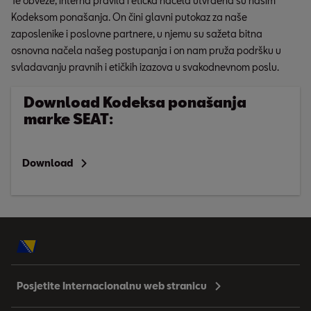
Te obveze, interna pravila i etička načela utvrđena su našim
Kodeksom ponašanja. On čini glavni putokaz za naše
zaposlenike i poslovne partnere, u njemu su sažeta bitna
osnovna načela našeg postupanja i on nam pruža podršku u
svladavanju pravnih i etičkih izazova u svakodnevnom poslu.
Download Kodeksa ponašanja
marke SEAT:
Download
Posjetite Internacionalnu web stranicu