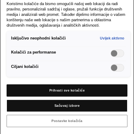
Koristimo kolačiće da bismo omogućili našoj web lokaciji da radi
Budite hrabri, budite živahni.
pravilno, personalizirali sadržaj i oglase, pružali funkcije društvenih
medija i analizirali web promet. Također dijelimo informacije o vašem
SEAT CONNECT za Mii
korištenju naše web lokacije s našim partnerima u oblastima
društvenih medija, oglašavanja i analitičkih aktivnosti.
electric i dr.
Isključivo neophodni kolačići
Uvijek aktivno
Sve je umreženo. Vaš SEAT. Vaš svijet. Uz SEAT CONNECT sve će
Kolačići za performanse
vam uvijek biti nadohvat ruke. Upravo onako kako bi i trebalo
biti. Ovdje ćete pronaći informacije o prijavi i registraciji usluga
Ciljani kolačići
SEAT CONNECT, aplikaciji SEAT CONNECT App i još
mnogočemu.
Prihvati sve kolačiće
Više informacija o usluzi SEAT CONNECT
Sačuvaj izbore
Postavke kolačića