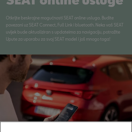
Otkrijte beskrajne mogućnosti SEAT online usluga. Budite
povezani uz SEAT Connect, Full Link i bluetooth. Neka vaš SEAT
uvijek bude aktualiziran s updateima za navigaciju, potražite
Upute za uporabu za svoj SEAT model i još mnogo toga!