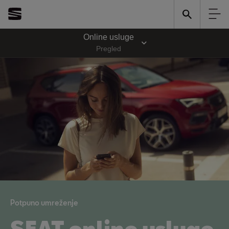
Online usluge
Pregled
Potpuno umreženje
SEAT online usluge