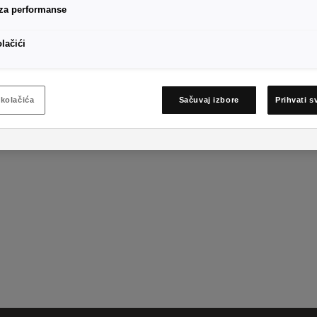
 za performanse
olačići
Leon s 5 vrata
Ar
kolačića
Sačuvaj izbore
Prihvati s
Informacije o modelu Leon s 5 vrata