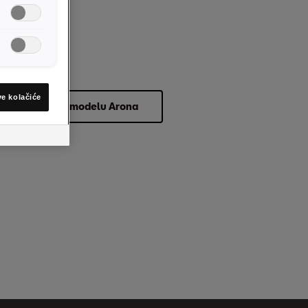
ona
ve kolačiće
Informacije o modelu Arona