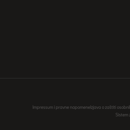
Impressum i pravne napomene
Izjava o zaštiti osob
Sistem 