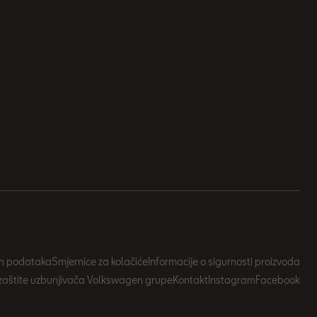
nih podataka
Smjernice za kolačiće
Informacije o sigurnosti proizvoda
zaštite uzbunjivača Volkswagen grupe
Kontakt
Instagram
Facebook