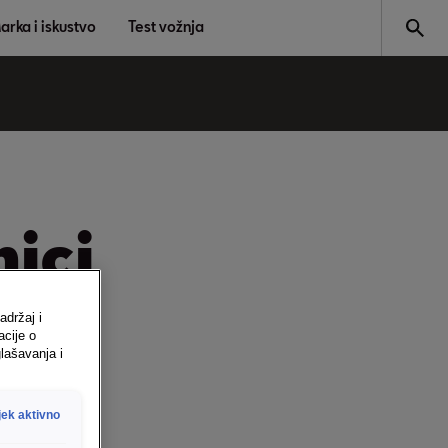
arka i iskustvo
Test vožnja
nici
adržaj i
acije o
lašavanja i
jek aktivno