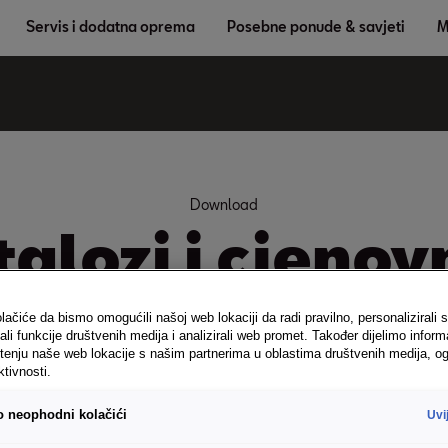
Servis i dodatna oprema
Posebne ponude & savjeti
M
Download
alozi i cjenov
lačiće da bismo omogućili našoj web lokaciji da radi pravilno, personalizirali s
ali funkcije društvenih medija i analizirali web promet. Također dijelimo inform
tenju naše web lokacije s našim partnerima u oblastima društvenih medija, og
ktivnosti.
Odabir modela
vo neophodni kolačići
Uvi