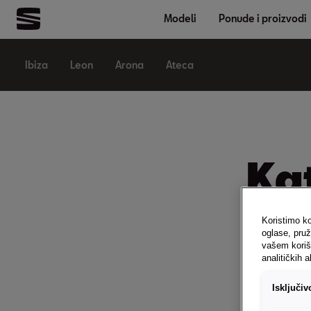
Modeli
Ponude i proizvodi
Ibiza
Leon
Arona
Ateca
Kat
Koristimo ko
oglase, pruž
vašem koriš
analitičkih a
Isključi