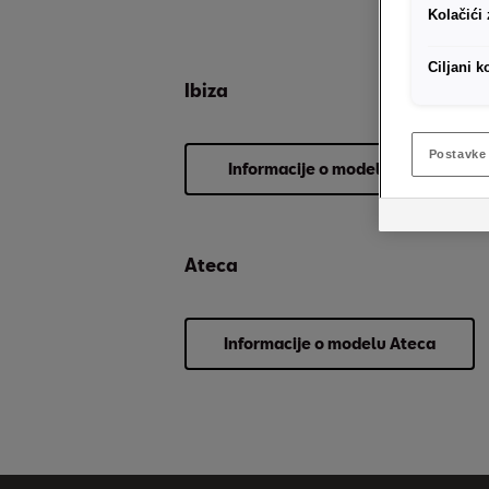
Kolačići
Ciljani k
Ibiza
Postavke 
Informacije o modelu Ibiza
Ateca
Informacije o modelu Ateca