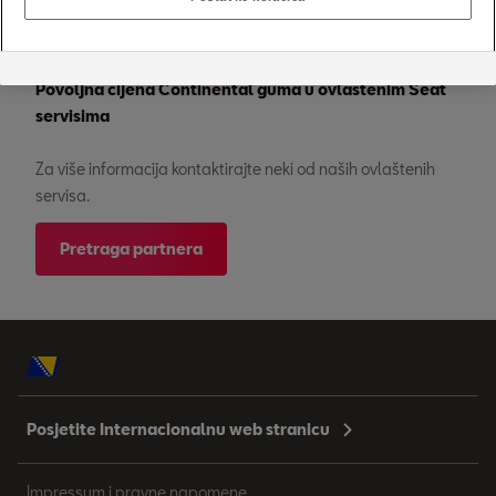
Povoljna cijena Continental guma u ovlaštenim Seat
servisima
Za više informacija kontaktirajte neki od naših ovlaštenih
servisa.
Pretraga partnera
Posjetite Internacionalnu web stranicu
Impressum i pravne napomene