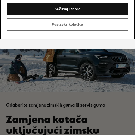
Na pakete pogodnosti
Sačuvaj izbore
Postavke kolačića
Odaberite zamjenu zimskih guma ili servis guma
Zamjena kotača
uključujući zimsku