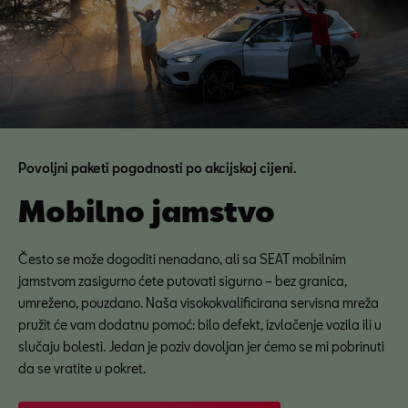
Povoljni paketi pogodnosti po akcijskoj cijeni.
Mobilno jamstvo
Često se može dogoditi nenadano, ali sa SEAT mobilnim
jamstvom zasigurno ćete putovati sigurno – bez granica,
umreženo, pouzdano. Naša visokokvalificirana servisna mreža
pružit će vam dodatnu pomoć: bilo defekt, izvlačenje vozila ili u
slučaju bolesti. Jedan je poziv dovoljan jer ćemo se mi pobrinuti
da se vratite u pokret.