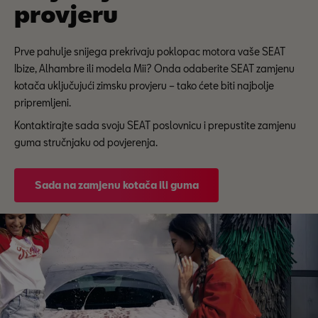
provjeru
Prve pahulje snijega prekrivaju poklopac motora vaše SEAT
Ibize, Alhambre ili modela Mii? Onda odaberite SEAT zamjenu
kotača uključujući zimsku provjeru – tako ćete biti najbolje
pripremljeni.
Kontaktirajte sada svoju SEAT poslovnicu i prepustite zamjenu
guma stručnjaku od povjerenja.
Sada na zamjenu kotača ili guma