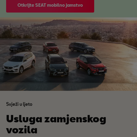
Otkrijte SEAT mobilno jamstvo
Svježi u ljeto
Usluga zamjenskog
vozila