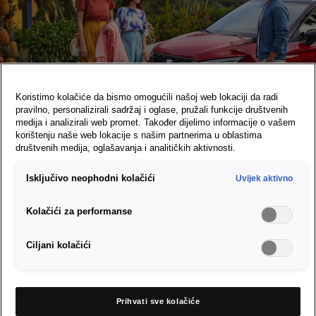
Koristimo kolačiće da bismo omogućili našoj web lokaciji da radi
pravilno, personalizirali sadržaj i oglase, pružali funkcije društvenih
medija i analizirali web promet. Također dijelimo informacije o vašem
korištenju naše web lokacije s našim partnerima u oblastima
SEAT paketi pogodnosti
društvenih medija, oglašavanja i analitičkih aktivnosti.
Isključivo neophodni kolačići
Uvijek aktivno
Uz SEAT pakete pogodnosti vaše će SEAT vozilo dobiti uslugu
po mjeri. Naše povoljne ponude po fiksnim cijenama
Kolačići za performanse
obuhvaćaju mnoštvo usluga popravka i servisnih usluga za
kočnice, amortizere, inspekcijski servis i zupčasti remen.
Ciljani kolačići
Materijal i radno vrijeme već su uključeni u cijenu kako bismo
vam ponudili transparentan pregled cijena i usluga za vaše
vozilo.
Prihvati sve kolačiće