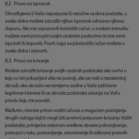
8.2. Pravo na ispravak
Obrađujemo li Vaše nepotpune ili netačne osobne podatke, u
svako doba možete zatražiti njihov ispravak odnosno njihovu
dopunu. Ako ste uspostavili korisnički račun, u svakom trenutku
možete sami pristupiti svojim osobnim podacima te iste sami
ispraviti ili dopuniti. Povrh toga svoj korisnički račun možete u
svako doba i zatvoriti.
8.3. Pravo na brisanje
Možete zatražiti brisanje svojih osobnih podataka ako svrha u
koju su isti prikupljani više ne postoji, ako se radi o nezakonitoj
obradi, ako obrada nerazmjerno zadire u Vaše zaštićene
legitimne interese ili se obrada podataka oslanja na Vašu
privolu koju ste povukli.
Međutim, morate pritom voditi računa o mogućem postojanju
drugih razloga koji bi mogli biti protivni potpunom brisanju Vaših
podataka, primjerice zakonom uređene obveze pohranjivanja,
postupci u toku, postavljanje, ostvarivanje ili odbrana pravnih