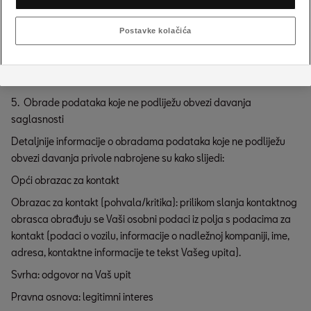
podatke koji su im prepušteni koriste u vlastite ili marketinške
svrhe ili da ih daju trećim osobama.
Postavke kolačića
Osim toga, ni društvo PorscheBH d.o.o. Vaše podatke neće
prosljeđivati trećim osobama - kao što su izdavači imenika i
agencije za direktni marketing.
5. Obrade podataka koje ne podliježu obvezi davanja
saglasnosti
Detaljnije informacije o obradama podataka koje ne podliježu
obvezi davanja privole nabrojene su kako slijedi:
Opći obrazac za kontakt
Obrazac za kontakt (pohvala/kritika): prilikom slanja kontaktnog
obrasca obrađuju se Vaši osobni podaci iz polja s podacima za
kontakt (podaci o vozilu, informacije o nadležnoj kompaniji, ime,
adresa, kontaktne informacije te tekst Vašeg upita).
Svrha: odgovor na Vaš upit
Pravna osnova: legitimni interes