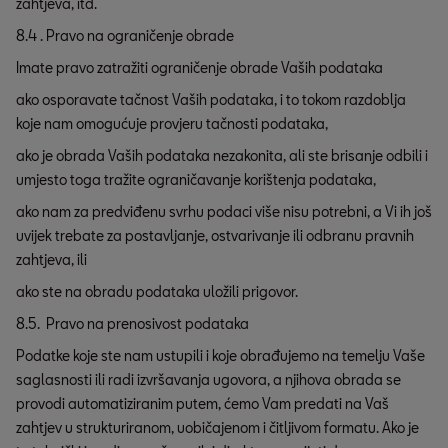
zahtjeva, itd.
8.4 . Pravo na ograničenje obrade
Imate pravo zatražiti ograničenje obrade Vaših podataka
ako osporavate tačnost Vaših podataka, i to tokom razdoblja
koje nam omogućuje provjeru tačnosti podataka,
ako je obrada Vaših podataka nezakonita, ali ste brisanje odbili i
umjesto toga tražite ograničavanje korištenja podataka,
ako nam za predviđenu svrhu podaci više nisu potrebni, a Vi ih još
uvijek trebate za postavljanje, ostvarivanje ili odbranu pravnih
zahtjeva, ili
ako ste na obradu podataka uložili prigovor.
8.5. Pravo na prenosivost podataka
Podatke koje ste nam ustupili i koje obrađujemo na temelju Vaše
saglasnosti ili radi izvršavanja ugovora, a njihova obrada se
provodi automatiziranim putem, ćemo Vam predati na Vaš
zahtjev u strukturiranom, uobičajenom i čitljivom formatu. Ako je