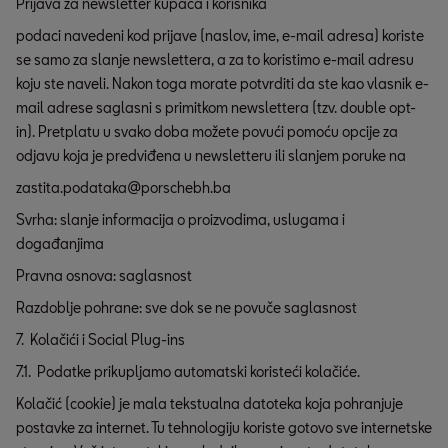
Prijava za newsletter kupaca i korisnika
podaci navedeni kod prijave (naslov, ime, e-mail adresa) koriste
se samo za slanje newslettera, a za to koristimo e-mail adresu
koju ste naveli. Nakon toga morate potvrditi da ste kao vlasnik e-
mail adrese saglasni s primitkom newslettera (tzv. double opt-
in). Pretplatu u svako doba možete povući pomoću opcije za
odjavu koja je predviđena u newsletteru ili slanjem poruke na
zastita.podataka@porschebh.ba
Svrha: slanje informacija o proizvodima, uslugama i
događanjima
Pravna osnova: saglasnost
Razdoblje pohrane: sve dok se ne povuče saglasnost
7. Kolačići i Social Plug-ins
7.1. Podatke prikupljamo automatski koristeći kolačiće.
Kolačić (cookie) je mala tekstualna datoteka koja pohranjuje
postavke za internet. Tu tehnologiju koriste gotovo sve internetske