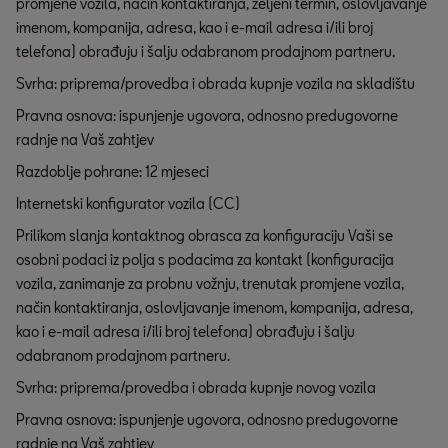
promjene vozila, način kontaktiranja, željeni termin, oslovljavanje
imenom, kompanija, adresa, kao i e-mail adresa i/ili broj
telefona) obrađuju i šalju odabranom prodajnom partneru.
Svrha: priprema/provedba i obrada kupnje vozila na skladištu
Pravna osnova: ispunjenje ugovora, odnosno predugovorne
radnje na Vaš zahtjev
Razdoblje pohrane: 12 mjeseci
Internetski konfigurator vozila (CC)
Prilikom slanja kontaktnog obrasca za konfiguraciju Vaši se
osobni podaci iz polja s podacima za kontakt (konfiguracija
vozila, zanimanje za probnu vožnju, trenutak promjene vozila,
način kontaktiranja, oslovljavanje imenom, kompanija, adresa,
kao i e-mail adresa i/ili broj telefona) obrađuju i šalju
odabranom prodajnom partneru.
Svrha: priprema/provedba i obrada kupnje novog vozila
Pravna osnova: ispunjenje ugovora, odnosno predugovorne
radnje na Vaš zahtjev