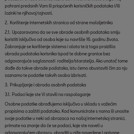
pohrani predanih Vam ili priopćenih korisničkih podataka i/ili
lozinki te njihovoj tajnosti.
2. Korištenje internetskih stranica od strane maloljetnika
2.1. Upozoravamo da se sve obrade osobnih podataka smiju
koristiti isključivo od osoba koje su navršile 16. godinu života.
Zabranjuje se korištenje sistema i alata te iz toga proizišla
obrada podataka korisnika ispod te dobne granice bez
odgovarajuće saglasnosti roditelja/staratelja. Ako unatoč tome
dođe do takve obrade podataka, istu ćemo obustaviti čim za nju
saznamo te podatke takvih osoba izbrisati.
3. Prikupljanje i obrada osobnih podataka
3.1. Podaci koje ste Vi stavili na raspolaganje
Osobne podatke obrađujemo isključivo u skladu s važećim
propisima o zaštiti podataka. Kad komunicirate s nama ili unosite
svoje podatke u neki od obrazaca na našoj internetskoj stranici,
primate na znanje da će se podaci, koje ste naveli u
odgovarajućem obrascu, obraditi u niže navedene i opisane