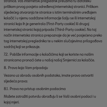
stranice. Vaš internetski preglednik preuzima tu datoteku
prilikom prvog posjeta određenoj internetskoj stranici. Prilikom
sljedećeg otvaranja te stranice s istim terminalnim uređajem
kolačić i u njemu sadržane informacije šalju se ili internetskoj
stranici koja ih je generirala (First-Party cookie) ili drugoj
internetskoj stranici kojoj pripada (Third-Party cookie). Na taj
način internetska stranica prepoznaje da je već posjećena preko
tog internetskoj preglednika te u nekim slučajevima prilagođava
sadržaj koji se prikazuje.
7.2. Pobliže informacije o kolačićima koji se koriste na našim
stranicama pronaći ćete u našoj našoj Smjernici za kolačiće.
8. Prava koja Vam pripadaju
Vezano uz obradu osobnih podataka, imate pravo ostvariti
sljedeća prava:
8.1. Pravo na pristup osobnim podacima
Možete zatražiti potvrdu obrađuju li se Vaši osobni podaci i u
kojoj mjeri.