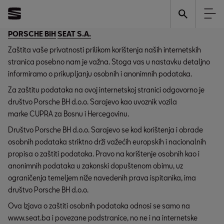
PORSCHE BiH
SEAT S.A.
Zaštita vaše privatnosti prilikom korištenja naših internetskih
stranica posebno nam je važna. Stoga vas u nastavku detaljno
informiramo o prikupljanju osobnih i anonimnih podataka.
Za zaštitu podataka na ovoj internetskoj stranici odgovorno je
društvo Porsche BH d.o.o. Sarajevo kao uvoznik vozila
marke CUPRA za Bosnu i Hercegovinu.
Društvo Porsche BH d.o.o. Sarajevo se kod korištenja i obrade
osobnih podataka striktno drži važećih europskih i nacionalnih
propisa o zaštiti podataka. Pravo na korištenje osobnih kao i
anonimnih podataka u zakonski dopuštenom obimu, uz
ograničenja temeljem niže navedenih prava ispitanika, ima
društvo Porsche BH d.o.o.
Ova Izjava o zaštiti osobnih podataka odnosi se samo na
www.seat.ba i povezane podstranice, no ne i na internetske