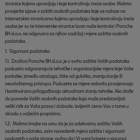
stranice kojima upravljaju i koje kontroliraju treće osobe. Molimo
provjerite izjave o zaštiti osobnih podataka koje se nalaze na
internetskim stranicama kojima upravljaju i koje kontroliraju treće
osobe jer su te internetske stranice izvan naše kontrole i Porsche
BH d.o.o. ne odgovara za njihov sadržaj i mjere zaštite osobnih
podataka.
1. Sigurnost podataka
1.1. Društvo Porsche BH d.o.o. je u svrhu zaštite Vaših podataka
poduzelo odgovarajuće tehničke i organizacijske mjere koje Vaše
podatke, između ostaloga, štite od gubitka, manipulacije ili
neovlaštenog pristupa. Poduzete se mjere redovito provjeravaju
i kontinuirano prilagođavaju aktualnom stanju tehnike. Ako dođe
do povrede Vaših osobnih podataka koja može predstavljati
veliki rizik za Vaša prava i slobode, izvijestit ćemo Vas o tome u
skladu s važećim propisima.
1.2. Molimo imajte na umu da je za adekvatnu zaštitu Vaših
osobnih podataka, osim navedenih mjera zaštite i sigurnosti
poduzetih s naše strane, nužno da i Vi sami brinete o sigurnoj