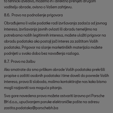
to tehnički izvedivo, možemo ih i direktno prenijeti drugom
voditelju obrade, ovisno o Vašem zahtjevu.
8.6. Pravo na podnošenje prigovora
Obrađujemo li vaše podatke radi izvršavanja zadaća od javnog
interesa, izvršavanja javnih ovlasti ili obradu temeljimo na
potrebama naših legitimnih interesa, možete uložiti prigovor na
obradu podataka ako postoji jači interes za zaštitom Vaših
podataka. Prigovor na slanje marketinških materijala možete
podnijeti u svako doba bez navođenja razloga.
8.7. Pravo na žalbu
Ako smatrate da smo prilikom obrade Vaših podataka prekršili
propise o zaštiti osobnih podataka i time doveli do povrede Vaših
interesa, prava ili sloboda, molimo kontaktirajte nas kako bismo
mogli razjasniti sva moguća pitanja.
Sva gore navedena prava možete ostvariti izravno pri Porsche
BH d.o.o., upućivanjem poruke elektroničke pošte na adresu
zastita.podataka@porschebh.ba