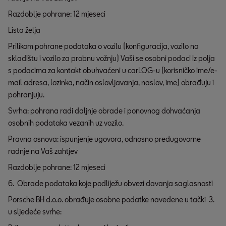
Razdoblje pohrane: 12 mjeseci
Lista želja
Prilikom pohrane podataka o vozilu (konfiguracija, vozilo na
skladištu i vozilo za probnu vožnju) Vaši se osobni podaci iz polja
s podacima za kontakt obuhvaćeni u carLOG-u (korisničko ime/e-
mail adresa, lozinka, način oslovljavanja, naslov, ime) obrađuju i
pohranjuju.
Svrha: pohrana radi daljnje obrade i ponovnog dohvaćanja
osobnih podataka vezanih uz vozilo.
Pravna osnova: ispunjenje ugovora, odnosno predugovorne
radnje na Vaš zahtjev
Razdoblje pohrane: 12 mjeseci
6. Obrade podataka koje podliježu obvezi davanja saglasnosti
Porsche BH d.o.o. obrađuje osobne podatke navedene u tački 3.
u sljedeće svrhe: