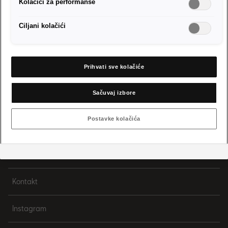
Kolačići za performanse
Posjetite Internacionalnu web stranicu
Ciljani kolačići
Impressum i pravne napomene
Prihvati sve kolačiće
Izjava o zaštiti osobnih podataka
Sačuvaj izbore
Smjernice za kolačiće
Postavke kolačića
Informacije o sigurnosti proizvoda
Sistem zaštite uzbunjivača Volkswagen grupe
Kontakt
Instagram