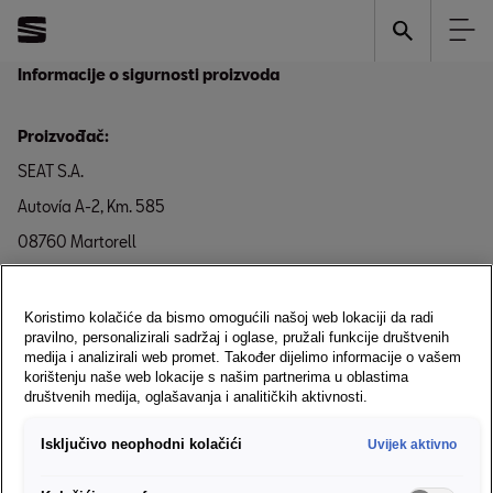
Informacije o sigurnosti proizvoda
Proizvođač:
SEAT S.A.
Autovía A-2, Km. 585
08760 Martorell
Španjolska
Koristimo kolačiće da bismo omogućili našoj web lokaciji da radi
*Informacije o sigurnosti proizvoda dio su Uputa za upotrebu
pravilno, personalizirali sadržaj i oglase, pružali funkcije društvenih
medija i analizirali web promet. Također dijelimo informacije o vašem
vozila.
korištenju naše web lokacije s našim partnerima u oblastima
društvenih medija, oglašavanja i analitičkih aktivnosti.
Isključivo neophodni kolačići
Uvijek aktivno