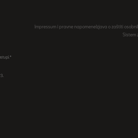
Impressum i pravne napomene
Izjava o zaštiti osob
Sistem 
astupi.*
23.