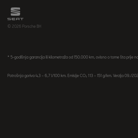
© 2026 Porsche BH
* 5-godišnja garancija ili kilometraža od 150.000 km, ovisno o tome šta prije n
Potrošnja goriva 4,3 – 6,7 l/100 km. Emisije CO₂ 113 – 151 g/km. Verzija 09./20