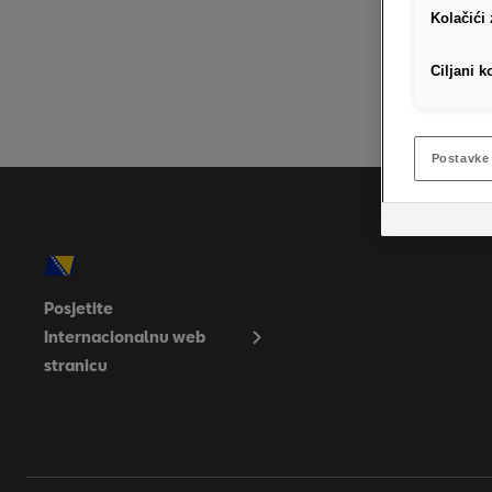
Kolačići
Ciljani k
Postavke 
Posjetite
Internacionalnu web
stranicu