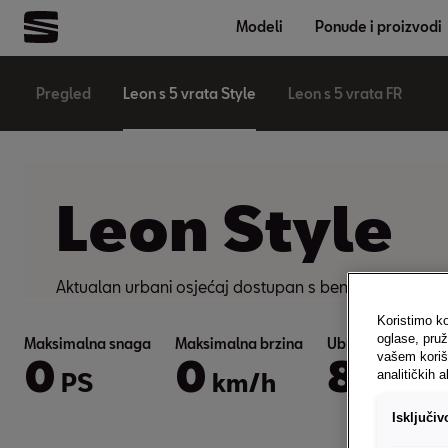
Modeli
Ponude i proizvodi
Pregled
Leon s 5 vrata Style
Leon s 5 vrata FR
Leon Style
Aktualan urbani osjećaj dostupan s benzinskim i dize
Koristimo ko
oglase, pruž
Maksimalna snaga
Maksimalna brzina
Ubrzanje (0-100 
vašem koriš
0
0
8.5
PS
km/h
analitičkih a
s
Isključi