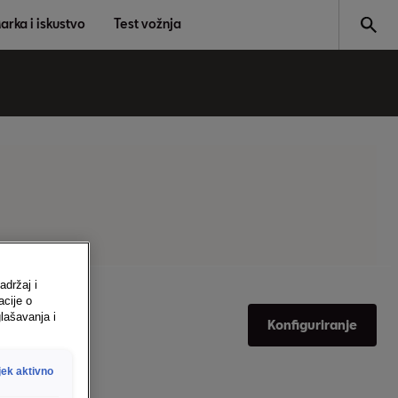
arka i iskustvo
Test vožnja
adržaj i
acije o
lašavanja i
Konfiguriranje
jek aktivno