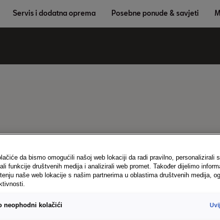
Servis i dodatna oprema
Posebne ponude & savjeti
M
lskim motorom..
lačiće da bismo omogućili našoj web lokaciji da radi pravilno, personalizirali s
ali funkcije društvenih medija i analizirali web promet. Također dijelimo inform
km/h)
tenju naše web lokacije s našim partnerima u oblastima društvenih medija, og
ktivnosti.
vo neophodni kolačići
Uvi