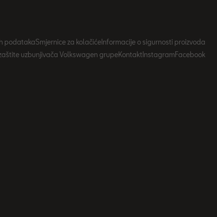
nih podataka
Smjernice za kolačiće
Informacije o sigurnosti proizvoda
zaštite uzbunjivača Volkswagen grupe
Kontakt
Instagram
Facebook