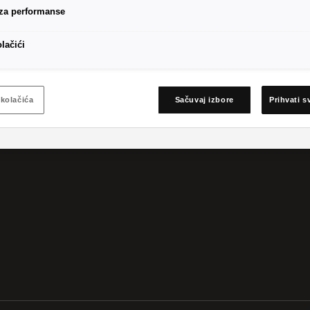
 za performanse
olačići
kolačića
Sačuvaj izbore
Prihvati s