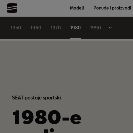
Modeli
Ponude i proizvodi
1950
1960
1970
1980
1990
SEAT postaje sportski
1980-e