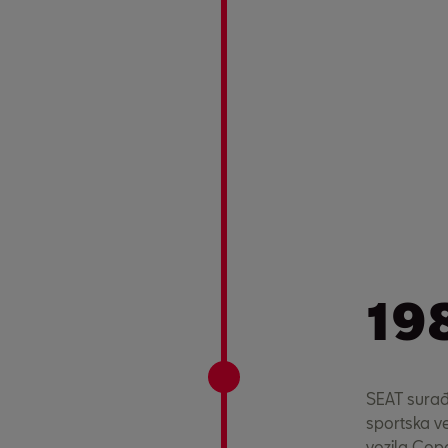
19
SEAT surađ
sportska ve
vozila Cop