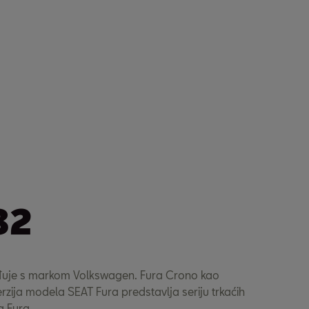
82
uje s markom Volkswagen. Fura Crono kao
rzija modela SEAT Fura predstavlja seriju trkaćih
a Fura.