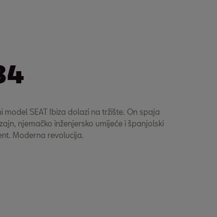
84
i model SEAT Ibiza dolazi na tržište. On spaja
dizajn, njemačko inženjersko umijeće i španjolski
t. Moderna revolucija.