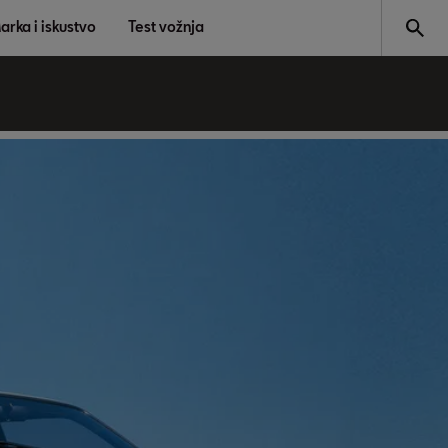
arka i iskustvo
Test vožnja