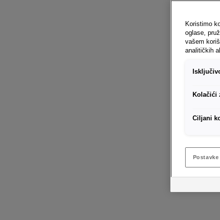
Koristimo ko
oglase, pruž
vašem koriš
analitičkih a
Isključi
Kolačići
Ciljani k
Postavke 