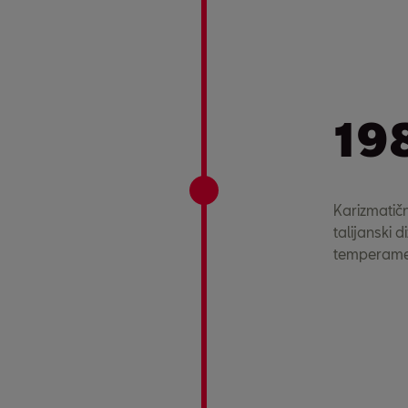
19
Karizmatičn
talijanski 
temperamen