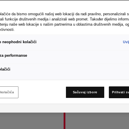
lačiće da bismo omogućili našoj web lokaciji da radi pravilno, personalizirali s
ali funkcije društvenih medija i analizirali web promet. Također dijelimo inform
tenju naše web lokacije s našim partnerima u oblastima društvenih medija, og
ktivnosti.
vo neophodni kolačići
Uvi
19
 za performanse
olačići
Praktični 
brzo postaj
prelazi u s
kolačića
Sačuvaj izbore
Prihvati s