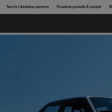
Servis i dodatna oprema
Posebne ponude & savjeti
M