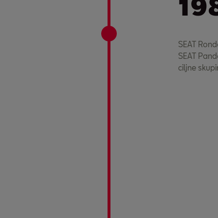
19
SEAT Ronda
SEAT Panda
ciljne skup