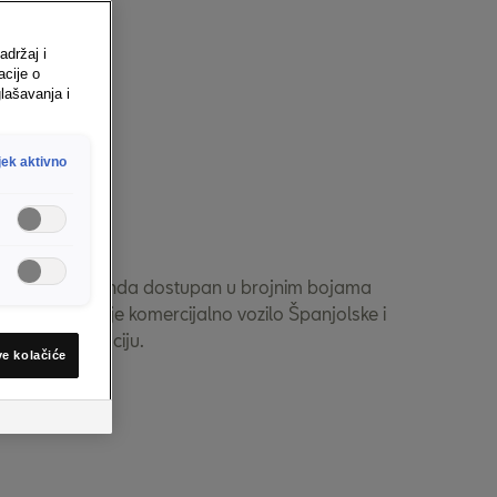
adržaj i
acije o
lašavanja i
jek aktivno
80
model SEAT Panda dostupan u brojnim bojama
e najmodernije komercijalno vozilo Španjolske i
ljedeću generaciju.
ve kolačiće