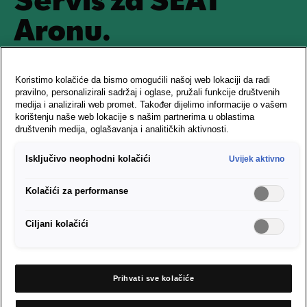
Aronu.
Trudimo se učiniti sve kako biste neometano uživali vozeći svoj
Koristimo kolačiće da bismo omogućili našoj web lokaciji da radi
SEAT – od samog početka pa što je duže moguće. Za to vam
pravilno, personalizirali sadržaj i oglase, pružali funkcije društvenih
nudimo brojne usluge s kojima ćete biti spremni za sve
medija i analizirali web promet. Također dijelimo informacije o vašem
korištenju naše web lokacije s našim partnerima u oblastima
slučajeve.
društvenih medija, oglašavanja i analitičkih aktivnosti.
Isključivo neophodni kolačići
Uvijek aktivno
Kolačići za performanse
Ciljani kolačići
Prihvati sve kolačiće