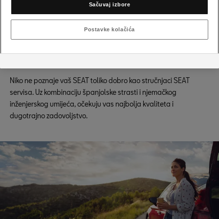
Sačuvaj izbore
Postavke kolačića
Samo najbolje za vas i vaš SEAT
SEAT servisni stručnjaci.
Niko ne poznaje vaš SEAT toliko dobro kao stručnjaci SEAT
servisa. Uz kombinaciju španjolske strasti i njemačkog
inženjerskog umijeća, očekuju vas najbolja kvaliteta i
dugotrajno zadovoljstvo.