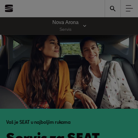
Nova Arona
Servis
Vaš je SEAT u najboljim rukama
Servis za SEAT