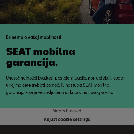
Brinemo o vašoj mobilnosti
SEAT mobilna
garancija.
Unatoč najboljoj kvaliteti, postoje situacije, npr. defekt ili sudar,
u kojima ćete trebati pomoć. Tu nastupa SEAT mobilna
garancija koje je već uključena uz kupovinu novog vozila.
Map is blocked
Adjust cookie settings