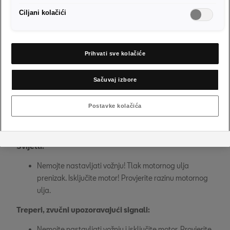
Ciljani kolačići
Upravljač u kvaru. Nemojte nastavljati vožnju! 
Zaustavite vozilo što prije i na siguran način. 
Kontaktirajte svoju SEAT servisnu poslovnicu.
Prihvati sve kolačiće
Sačuvaj izbore
Postavke kolačića
Tlak motornog ulja
Svijetli:
Nemojte nastavljati vožnju! Tlak motornog ulja 
prenizak. Isključite motor! Provjerite razinu motornog 
ulja.
Treperi, zvučni upozoravajući signali:
Nemojte nastavljati vožnju i isključite motor. Provjerite 