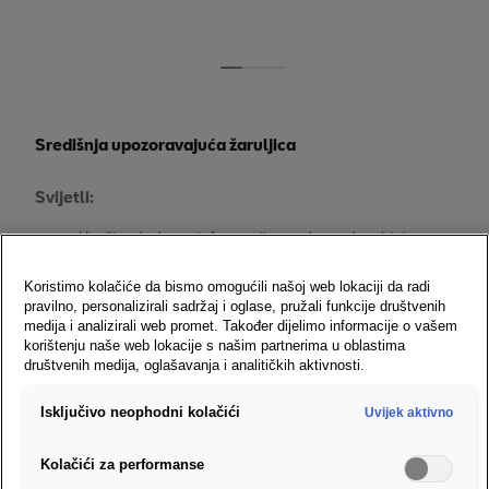
Središnja upozoravajuća žaruljica
Svijetli:
Uvažite dodatne informacije na ekranu kombiniranog 
instrumenta.
Koristimo kolačiće da bismo omogućili našoj web lokaciji da radi
pravilno, personalizirali sadržaj i oglase, pružali funkcije društvenih
medija i analizirali web promet. Također dijelimo informacije o vašem
korištenju naše web lokacije s našim partnerima u oblastima
društvenih medija, oglašavanja i analitičkih aktivnosti.
Isključivo neophodni kolačići
Uvijek aktivno
Smetnja upravljača
Kolačići za performanse
Svijetli: