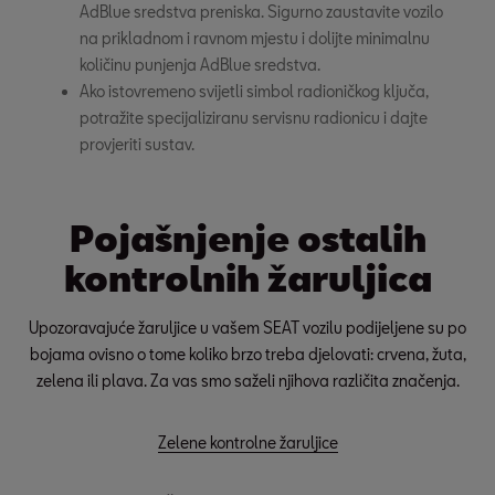
AdBlue sredstva preniska. Sigurno zaustavite vozilo 
na prikladnom i ravnom mjestu i dolijte minimalnu 
količinu punjenja AdBlue sredstva.
Ako istovremeno svijetli simbol radioničkog ključa, 
potražite specijaliziranu servisnu radionicu i dajte 
provjeriti sustav.
Pojašnjenje ostalih
kontrolnih žaruljica
Upozoravajuće žaruljice u vašem SEAT vozilu podijeljene su po
bojama ovisno o tome koliko brzo treba djelovati: crvena, žuta,
zelena ili plava. Za vas smo saželi njihova različita značenja.
Zelene kontrolne žaruljice