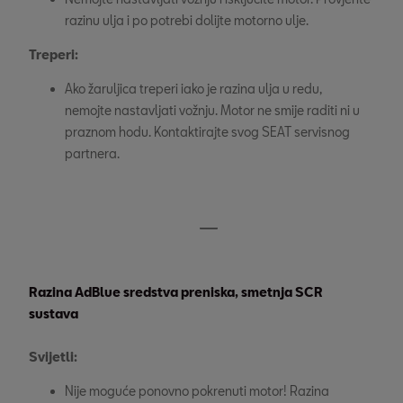
razinu ulja i po potrebi dolijte motorno ulje.
Treperi:
Ako žaruljica treperi iako je razina ulja u redu, 
nemojte nastavljati vožnju. Motor ne smije raditi ni u 
praznom hodu. Kontaktirajte svog SEAT servisnog 
partnera.
Razina AdBlue sredstva preniska, smetnja SCR
sustava
Svijetli:
Nije moguće ponovno pokrenuti motor! Razina 