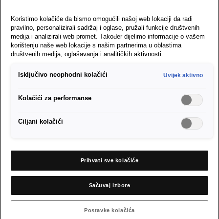
Koristimo kolačiće da bismo omogućili našoj web lokaciji da radi
pravilno, personalizirali sadržaj i oglase, pružali funkcije društvenih
medija i analizirali web promet. Također dijelimo informacije o vašem
korištenju naše web lokacije s našim partnerima u oblastima
društvenih medija, oglašavanja i analitičkih aktivnosti.
Isključivo neophodni kolačići
Uvijek aktivno
Kolačići za performanse
SEAT CONNECT
Ciljani kolačići
SEAT CONNECT omogućava inteligentan pristup vašoj SEAT
Ibizi.
Prihvati sve kolačiće
Dalje na SEAT CONNECT
Sačuvaj izbore
Postavke kolačića