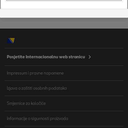
Traženje trgovca za SEAT Ibizu
Posjetite Internacionalnu web stranicu
Impressum i pravne napomene
Izjava o zaštiti osobnih podataka
Smjernice za kolačiće
Informacije o sigurnosti proizvoda