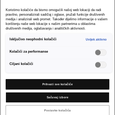
Koristimo kolačiće da bismo omogućili našoj web lokaciji da radi
pravilno, personalizirali sadržaj i oglase, pružali funkcije društvenih
medija i analizirali web promet. Također dijelimo informacije o vašem
korištenju naše web lokacije s našim partnerima u oblastima
društvenih medija, oglašavanja i analitičkih aktivnosti.
Isključivo neophodni kolačići
Uvijek aktivno
Dizajnirajte svoju SEAT
Kolačići za performanse
Ibizu u skladu sa svojim
Ciljani kolačići
stilom!
Istražite našu ponudu ekskluzivnih dijelova dodatne opreme i
Prihvati sve kolačiće
uživajte u vožnji, gdje god se uputili.
Sačuvaj izbore
Postavke kolačića