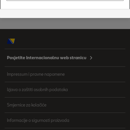
Traženje trgovca za SEAT Ibizu
Posjetite Internacionalnu web stranicu
Impressum i pravne napomene
Izjava o zaštiti osobnih podataka
Smjernice za kolačiće
Informacije o sigurnosti proizvoda