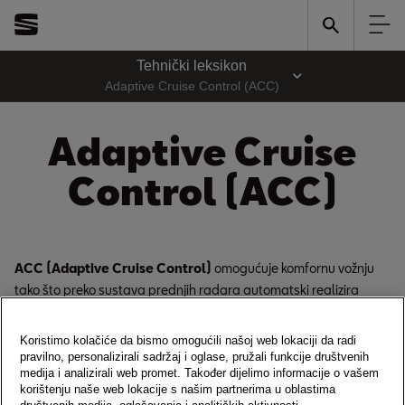
Tehnički leksikon
Adaptive Cruise Control (ACC)
Adaptive Cruise
Control (ACC)
ACC (Adaptive Cruise Control)
omogućuje komfornu vožnju
tako što preko sustava prednjih radara automatski realizira
umjereno ubrzanje i usporavanje vozila u prometu u skladu sa
željenim stilom vožnje vozača. Funkcija se aktivira preko ručice za
Koristimo kolačiće da bismo omogućili našoj web lokaciji da radi
rukovanje. Pritom vozač odabire željenu brzinu vožnje i željeni
pravilno, personalizirali sadržaj i oglase, pružali funkcije društvenih
medija i analizirali web promet. Također dijelimo informacije o vašem
razmak od vozila ispred vlastitog – uvažavajući zakonski
korištenju naše web lokacije s našim partnerima u oblastima
propisan minimalni razmak.