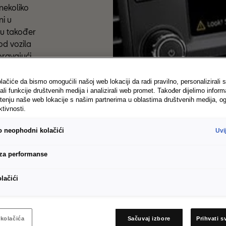
ekoliko 
i u 
u također 
d vozila 
ravajući 
ali 
lačiće da bismo omogućili našoj web lokaciji da radi pravilno, personalizirali s
u pruža 
ali funkcije društvenih medija i analizirali web promet. Također dijelimo inform
tenju naše web lokacije s našim partnerima u oblastima društvenih medija, og
pri 
ktivnosti.
 ili iza 
rikazuje se 
vo neophodni kolačići
Uvi
prikaza na 
ijskog 
 za performanse
olačići
kolačića
Sačuvaj izbore
Prihvati s