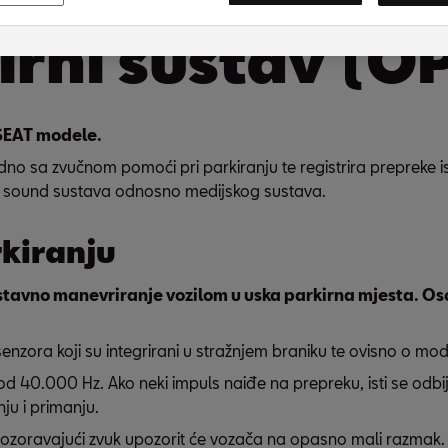
irni sustav (O
 SEAT modele.
o sa zvučnom pomoći pri parkiranju te registrira prepreke isp
nu sound sustava odnosno medijskog sustava.
kiranju
tavno manevriranje vozilom u uska parkirna mjesta. Osob
senzora koji su integrirani u stražnjem braniku te ovisno o m
od 40.000 Hz. Ako neki impuls naiđe na prepreku, isti se odbija
ju i primanju.
ozoravajući zvuk upozorit će vozača na opasno mali razmak.