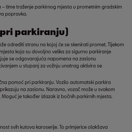
ta – time traženje parkirnog mjesta u prometnim gradskim
ova popravka.
pri parkiranju)
e odrediti stranu na kojoj će se skenirati promet. Tijekom
mjesta koja su dovoljno velika za sigurno parkiranje
javljuje se odgovarajuća napomena na zaslonu
ivanjem u stupanj za vožnju unatrag aktivira se
čna pomoć pri parkiranju. Vozilo automatski parkira
 se prikazuju na zaslonu. Naravno, vozač može u svakom
nost svih kutova karoserije. To primjerice olakšava