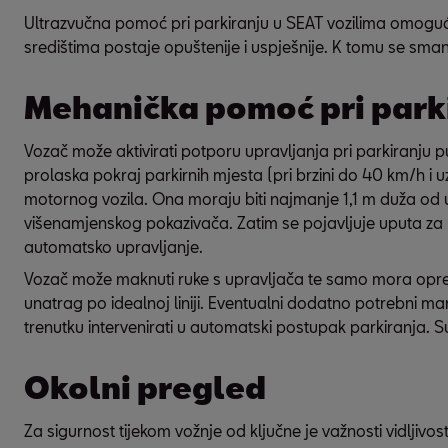
Ultrazvučna pomoć pri parkiranju u SEAT vozilima omoguću
središtima postaje opuštenije i uspješnije. K tomu se sman
Mehanička pomoć pri parki
Vozač može aktivirati potporu upravljanja pri parkiranju p
prolaska pokraj parkirnih mjesta (pri brzini do 40 km/h i 
motornog vozila. Ona moraju biti najmanje 1,1 m duža od 
višenamjenskog pokazivača. Zatim se pojavljuje uputa za p
automatsko upravljanje.
Vozač može maknuti ruke s upravljača te samo mora oprezn
unatrag po idealnoj liniji. Eventualni dodatno potrebni m
Okolni pregled
Za sigurnost tijekom vožnje od ključne je važnosti vidljiv