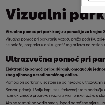
Vizualni park
Vizualna pomoć pri parkiranju u ponudi je za brojne
Vizualna pomoć pri parkiranju vozaču pruža podršku zajedn
se položaj prepreka u obliku grafičkog prikaza na zaslo
Ultrazvučna pomoć pri par
Elektroničke pomoći pri parkiranju omogućuju jednos
zbog njihovog aerodinamičnog oblika.
Pomoći pri parkiranju sastoje se od nekoliko ultrazvučnih 
Senzori primaju i šalju impulse u frekvencijskom području 
razmak između prepreke i vozila iz vremenske razlike u slan
Ako se razmak od vozila smanji ispod određene mjere, up