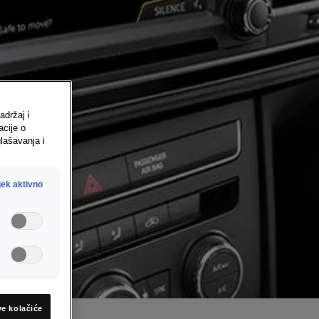
adržaj i
acije o
lašavanja i
jek aktivno
ve kolačiće