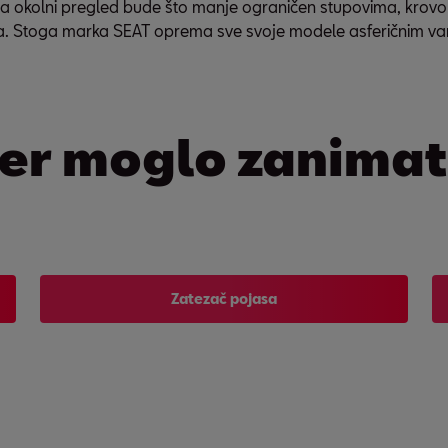
a okolni pregled bude što manje ograničen stupovima, krovom 
cala. Stoga marka SEAT oprema sve svoje modele asferičnim va
er moglo zanimati
Zatezač pojasa