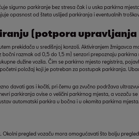
je sigurno parkiranje bez stresa čak i u uska parkirna mjes
juje opasnost od šteta uslijed parkiranja i eventualnih trošk
ranju (potpora upravljanja 
utem prekidača u središnjoj konzoli. Aktiviranjem žmigavca mož
uz bočni razmak od 0,5 do 1,5 m) senzori prepoznaju parkirna 
ukupne dužine vozila. Čim se parkirno mjesto registrira, po
očetni položaj koji je potreban za postupak parkiranja. Ubac
o davati gas i kočiti, pri čemu ga zvučno podržava ultrazvu
anevri parkiranja ovise o veličini parkirnog mjesta, a vozaču
ost. Okolni pregled vozaču mora omogućavati što bolju pregled