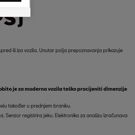
PS)
red ili iza vozila. Unutar polja prepoznavanja prikazuje
ito je za moderna vozila teško procijeniti dimenzije
odelu također u prednjem braniku.
. Senzor registrira jeku. Elektronika za analizu izračunava