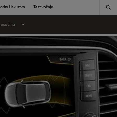
arka i iskustvo
Test vožnja
 osovina