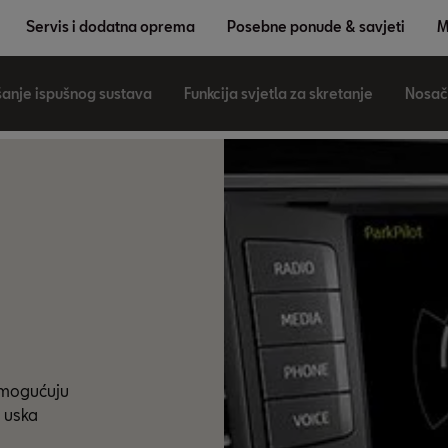
Servis i dodatna oprema
Posebne ponude & savjeti
M
anje ispušnog sustava
Funkcija svjetla za skretanje
Nosač
omogućuju 
uska 