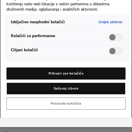
korištenju naše web lokacije s našim partnerima u oblastima
društvenih medija, oglašavanja i analitičkih aktivnosti.
Ovo bi vas također
Isključivo neophodni kolačići
Uvijek aktivno
moglo zanimati...
Kolačići za performanse
Ciljani kolačići
Otpor kotrljanja guma
Prihvati sve kolačiće
Vozni postroj
Sačuvaj izbore
Pogon na sve kotače
Postavke kolačića