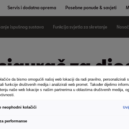
Servis i dodatna oprema
Posebne ponude & savjeti
M
anje ispušnog sustava
Funkcija svjetla za skretanje
Nosač
sigurač za dje
lačiće da bismo omogućili našoj web lokaciji da radi pravilno, personalizirali s
ali funkcije društvenih medija i analizirali web promet. Također dijelimo inform
tenju naše web lokacije s našim partnerima u oblastima društvenih medija, og
ktivnosti.
utra preko funkcijske tipke centralnog zaključavanja ili meh
vo neophodni kolačići
Uvi
 prozora i eventualno upaljači za cigarete u stražnjem dijelu voz
 za performanse
 u stražnjim vratima u sklopu serijske opreme.