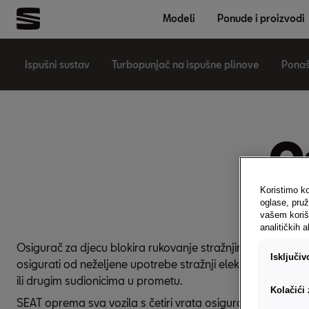
Modeli
Ponude i proizvodi
Ispušni sustav
Turbopunjač na ispušne plinove
Ponaš
O
Koristimo ko
oglase, pruž
vašem koriš
analitičkih a
Osigurač za djecu blokira rukovanje stražnjim vratima izn
Isključi
osigurati od neželjene upotrebe stražnji električni podizači
ili drugim sudionicima u prometu.
Kolačići
SEAT oprema sva vozila s četiri vrata osiguračem za djecu