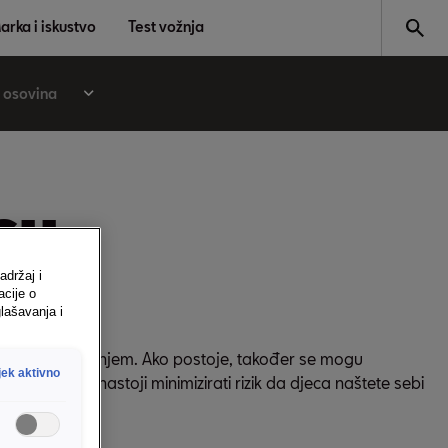
arka i iskustvo
Test vožnja
 osovina
cu
adržaj i
acije o
lašavanja i
aničkim namještanjem. Ako postoje, također se mogu
jek aktivno
ila. Time se nastoji minimizirati rizik da djeca naštete sebi