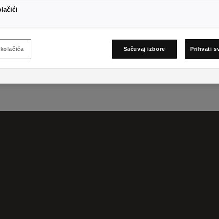
olačići
kolačića
Sačuvaj izbore
Prihvati s