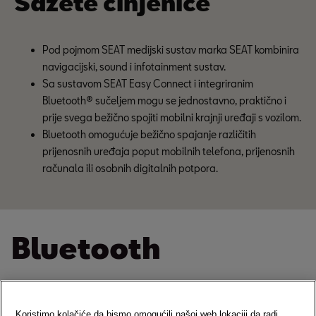
Sažete činjenice
Pod pojmom SEAT medijski sustav marka SEAT kombinira 
navigacijski, sound i infotainment sustav.
Sa sustavom SEAT Easy Connect i integriranim 
Bluetooth® sučeljem mogu se jednostavno, praktično i 
prije svega bežično spojiti mobilni krajnji uređaji s vozilom.
Bluetooth omogućuje bežično spajanje različitih 
prijenosnih uređaja poput mobilnih telefona, prijenosnih 
računala ili osobnih digitalnih potpora.
Bluetooth
Bluetooth omogućuje bežično spajanje različitih
prijenosnih uređaja poput mobilnih telefona, prijenosnih
Koristimo kolačiće da bismo omogućili našoj web lokaciji da radi