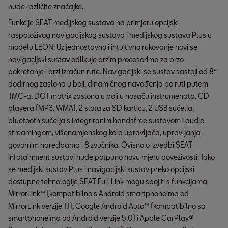
nude različite značajke.
Funkcije SEAT medijskog sustava na primjeru opcijski
raspoloživog navigacijskog sustava i medijskog sustava Plus u
modelu LEON: Uz jednostavno i intuitivno rukovanje novi se
navigacijski sustav odlikuje brzim procesorima za brzo
pokretanje i brzi izračun rute. Navigacijski se sustav sastoji od 8“
dodirnog zaslona u boji, dinamičnog navođenja po ruti putem
TMC-a, DOT matrix zaslona u boji u nosaču instrumenata, CD
playera (MP3, WMA), 2 slota za SD karticu, 2 USB sučelja,
bluetooth sučelja s integriranim handsfree sustavom i audio
streamingom, višenamjenskog kola upravljača, upravljanja
govornim naredbama i 8 zvučnika. Ovisno o izvedbi SEAT
infotainment sustavi nude potpuno novu mjeru povezivosti: Tako
se medijski sustav Plus i navigacijski sustav preko opcijski
dostupne tehnologije SEAT Full Link mogu spojiti s funkcijama
MirrorLink™ (kompatibilno s Android smartphoneima od
MirrorLink verzije 1.1), Google Android Auto™ (kompatibilno sa
smartphoneima od Android verzije 5.0) i Apple CarPlay®