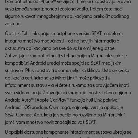
(kompatibilno od iPhone® verzije 5). Time se uspostavlja izravna
veza između smartphonea i zaslona vozila. Potom ćete moći
sigurno rukovati mnogobrojnim aplikacijama preko 8“ dodirnog
zaslona.
Opcijski Full Link spaja smartphone s vašim SEAT modelom i
integrira mnoštvo mogućnosti – od najnovijih informacija o
aktualnim aplikacijama pa sve do vaše omiljene glazbe.
Zahvaljujući kompatibilnosti s tehnologijom MirrorLink svaki se
kompatibilni Android uređaj može spojiti sa SEAT medijskim
sustavom Plus i postaviti u samo nekoliko klikova. Usto se svaka
aplikacija certificirana za MirrorLink™ može prikazati u
infotainment sustavu – a vi ćete s rukama za upravljačem imati
sve u vidnom polju. Zahvaljujući kompatibilnosti s tehnologijama
Android Auto™ i Apple CarPlay™ funkcija Full Link pokriva i
Android i iOS uređaje. Osim toga, najnovija verzija aplikacije
SEAT Connect App, koja je specijalno razvijena za MirrorLink™,
jamči vam mnoštvo novih značajki za vaš SEAT.
U opcijski dostupne komponente infotainment sustava ubraja se