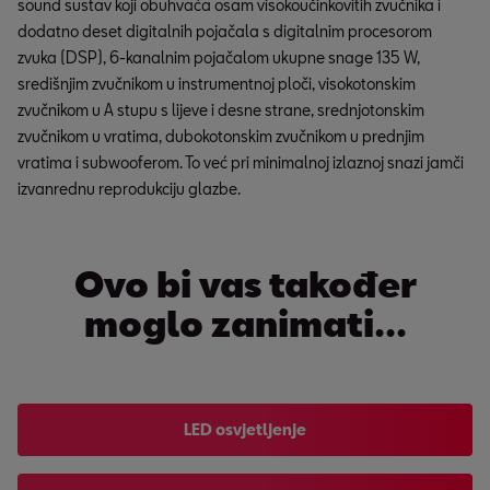
sound sustav koji obuhvaća osam visokoučinkovitih zvučnika i
dodatno deset digitalnih pojačala s digitalnim procesorom
zvuka (DSP), 6-kanalnim pojačalom ukupne snage 135 W,
središnjim zvučnikom u instrumentnoj ploči, visokotonskim
zvučnikom u A stupu s lijeve i desne strane, srednjotonskim
zvučnikom u vratima, dubokotonskim zvučnikom u prednjim
vratima i subwooferom. To već pri minimalnoj izlaznoj snazi jamči
izvanrednu reprodukciju glazbe.
Ovo bi vas također
moglo zanimati...
LED osvjetljenje